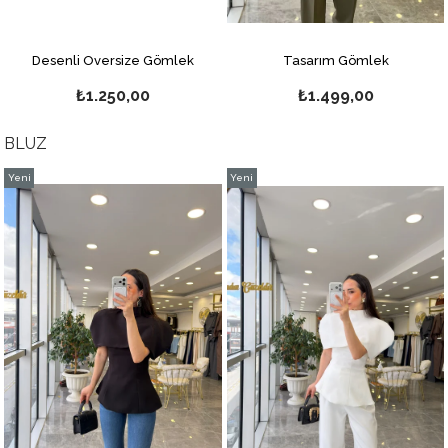
Desenli Oversize Gömlek
Tasarım Gömlek
₺1.250,00
₺1.499,00
BLUZ
Yeni
Yeni
%10
Ürün
Ürün
İndiri
%10İnd