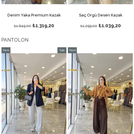
Denim Yaka Premium Kazak
Saç Örgü Desen Kazak
₺1.319,20
₺1.039,20
₺1.649,00
₺1.299,00
PANTOLON
Yeni
%10
Yeni
Ürün
İndirim
Ürün
%10İndirim