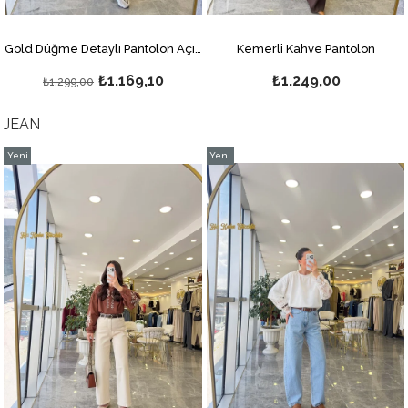
Gold Düğme Detaylı Pantolon Açık Gri
Kemerli Kahve Pantolon
₺1.169,10
₺1.249,00
₺1.299,00
JEAN
Yeni
Yeni
Ürün
Ürün