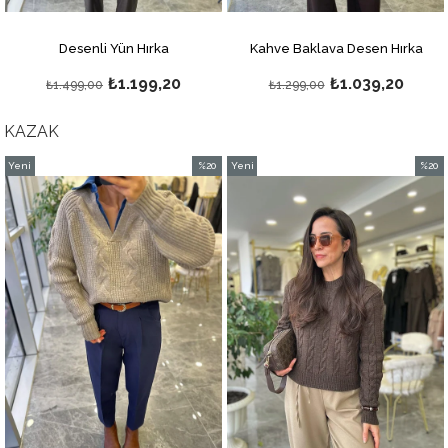
Desenli Yün Hırka
Kahve Baklava Desen Hırka
₺1.199,20
₺1.039,20
₺1.499,00
₺1.299,00
KAZAK
Yeni
%20
Yeni
%20
m
Ürün
İndirim
Ürün
İndiri
dirim
%20İndirim
%20İnd