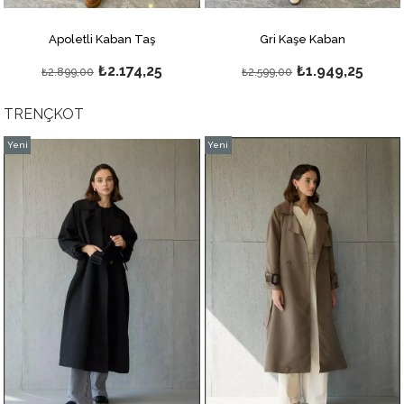
Apoletli Kaban Taş
Gri Kaşe Kaban
₺2.174,25
₺1.949,25
₺2.899,00
₺2.599,00
TRENÇKOT
Yeni
Yeni
Ürün
Ürün