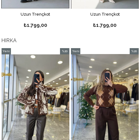
Uzun Trençkot
Uzun Trençkot
₺1.799,00
₺1.799,00
HIRKA
Yeni
%20
Yeni
%20
m
Ürün
İndirim
Ürün
İndiri
dirim
%20İndirim
%20İnd