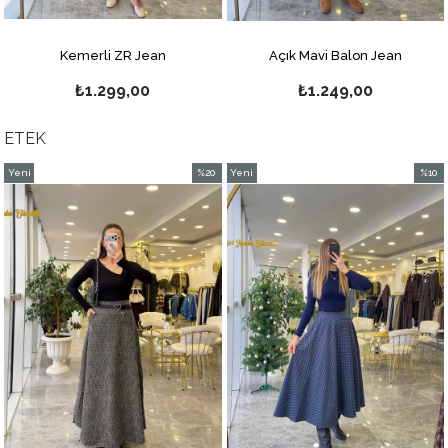
Açık Mavi Balon Jean
Çizgili Balon Jean
₺1.249,00
₺1.799,00
ETEK
Yeni
%10
Yeni
m
Ürün
İndirim
Ürün
dirim
%10İndirim