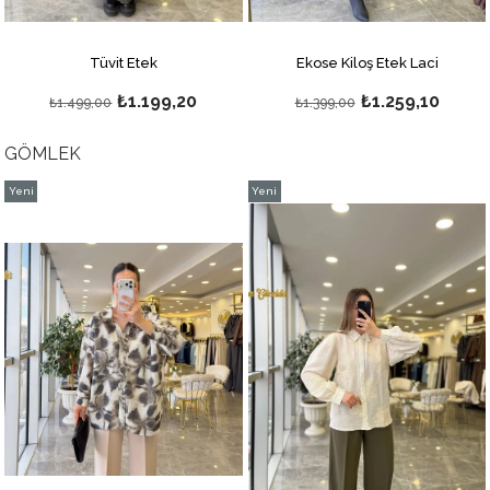
Ekose Kiloş Etek Laci
Kemerli Siyah Uzun Etek
₺1.259,10
₺1.499,00
₺1.399,00
GÖMLEK
Yeni
Yeni
Ürün
Ürün